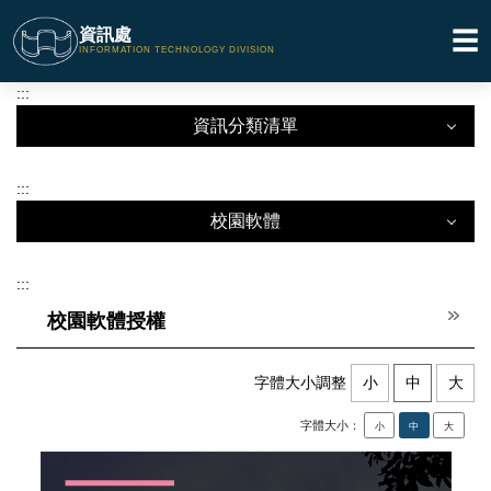
跳
資訊處
☰
到
INFORMATION TECHNOLOGY DIVISION
主
要
:::
內
資訊分類清單
容
區
資訊分類清單
:::
校園軟體
關於本處
校園軟體
相關法規
:::
相關表格
校園軟體授權
校園軟體授權
校園網路
校園自由軟體
字體大小調整
小
中
大
教育訓練
ODF是什麼？
字體大小：
小
中
大
會議紀錄
數位發展部
軟體下載