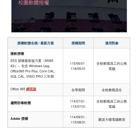
常見問題
授權軟體名稱 / 最新方案
授權期間
適用對象
微軟授權
EES 授權最新版方案（M365
115/06/01 -
全校教職員工的公務
A3）-- 包含 Windows Upg,
118/05/31
電腦
Office365 Pro Plus, Core CAL,
SQL CAL, VISIO PRO 三年期
Office 365
網頁版
在學期間
全校教職員生
114/07/01 -
全校教職員工的公務
趨勢防毒軟體
115/07/31
電腦
114/09/01 -
Adobe 授權
圖資大樓電腦教室
115/08/31