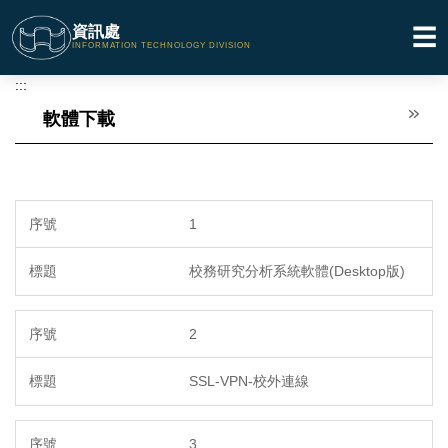
跳
資訊處
☰
到
INFORMATION TECHNOLOGY DIVISION
主
要
:::
內
軟體下載
容
區
1
校務研究分析系統軟體(Desktop版)
2
SSL-VPN-校外連線
3