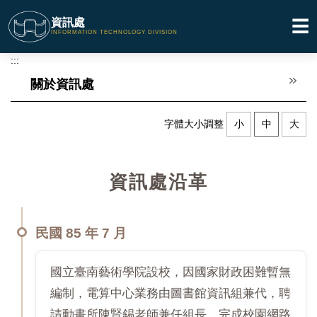
跳
資訊處
☰
到
INFORMATION TECHNOLOGY DIVISION
主
要
:::
內
關於資訊處
容
區
字體大小調整
小
中
大
資訊處沿革
民國 85 年 7 月
國立臺南藝術學院設校，因國家財政困難暫無
編制，電算中心業務由圖書館資訊組兼代，聘
請動畫所陳賢錫老師兼任組長。完成校園網路