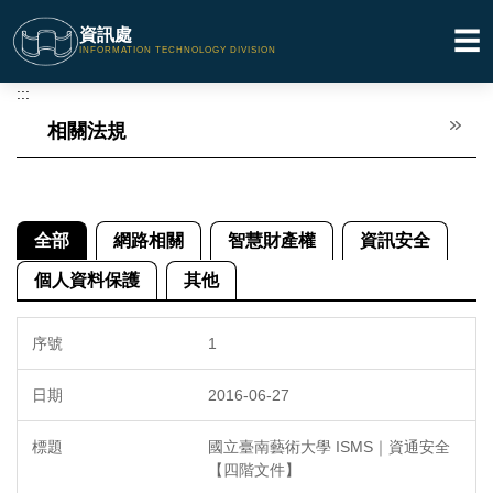
跳
資訊處
☰
到
INFORMATION TECHNOLOGY DIVISION
主
要
:::
內
相關法規
容
區
全部
網路相關
智慧財產權
資訊安全
個人資料保護
其他
1
2016-06-27
國立臺南藝術大學 ISMS｜資通安全
【四階文件】