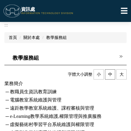
跳
資訊處
☰
到
INFORMATION TECHNOLOGY DIVISION
主
要
:::
內
容
首頁
關於本處
教學服務組
區
教學服務組
字體大小調整
小
中
大
業務簡介
─ 教職員生資訊教育訓練
─ 電腦教室系統維護與管理
─ 遠距教學教室系統維護、課程審核與管理
─ e-Learning教學系統維護,權限管理與推廣服務
─ 虛擬藝術村學習平台系統維護與權限管理