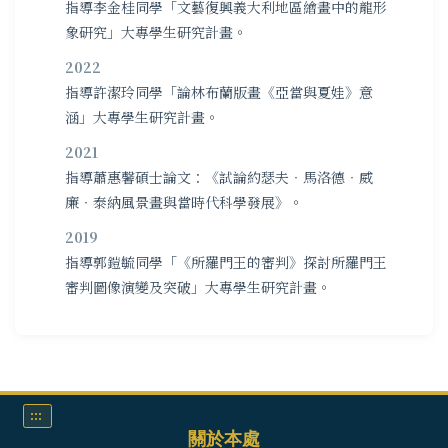
指導李金桂同學「文藝復興義大利地區繪畫中的龍形
象研究」大專學生研究計畫。
2022
指導許潔玲同學「論林布蘭版畫《亞當與夏娃》意
涵」大專學生研究計畫。
2021
指導蕭惠馨碩士論文：《試論約瑟夫‧馬洛德‧威
廉‧泰納風景畫與當時代科學發展》。
2019
指導郭鎧毓同學「《所羅門王的審判》探討所羅門王
審判圖像演變及突破」大專學生研究計畫。
:::
關於本處