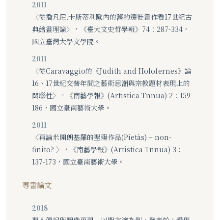
2011
〈從喬凡尼.卡斯蒂利歐內的舊約遷徙畫作看17世紀古
典繪畫理論〉，《臺大文史哲學報》74：287-334，
國立臺灣大學文學院。
2011
〈從Caravaggio的《Judith and Holofernes》論
16、17世紀交替年間之藝術思潮與宗教題材表現上的
關聯性〉，《南藝學報》(Artistica Tnnua) 2：159-
186，國立臺南藝術大學。
2011
〈再論米開朗基羅的聖殤作品(Pietàs) – non-
finito? 〉，《南藝學報》(Artistica Tnnua) 3：
137-173，國立臺南藝術大學。
專書論文
2018
聖人傳記與圖像再現－以聖方濟為例，發表於：愛與