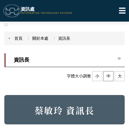
跳
資訊處
☰
到
INFORMATION TECHNOLOGY DIVISION
主
要
:::
內
容
首頁
關於本處
資訊長
區
資訊長
字體大小調整
小
中
大
蔡敏玲 資訊長