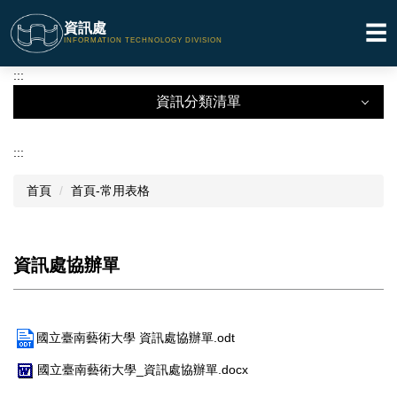
跳
資訊處
☰
到
INFORMATION TECHNOLOGY DIVISION
主
要
:::
內
資訊分類清單
容
區
資訊分類清單
:::
關於本處
首頁
首頁-常用表格
相關法規
相關表格
資訊處協辦單
校園網路
教育訓練
國立臺南藝術大學 資訊處協辦單.odt
會議紀錄
國立臺南藝術大學_資訊處協辦單.docx
軟體下載