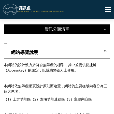
跳
資訊處
☰
到
INFORMATION TECHNOLOGY DIVISION
主
要
:::
內
資訊分類清單
容
區
資訊分類清單
:::
網站導覽說明
關於本處
相關法規
本網站的設計致力於符合無障礙的標準，其中並提供便捷鍵
（Accesskey）的設定，以幫助障礙人士使用。
相關表格
校園網路
本網站依無障礙網頁設計原則而建置，網站的主要樣版內容分為三
教育訓練
個大區塊：
（1）上方功能區（2）左欄功能連結區（3）主要內容區
會議紀錄
軟體下載